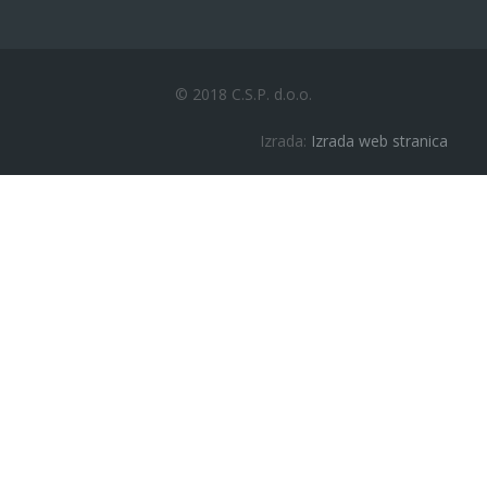
© 2018 C.S.P. d.o.o.
Izrada:
Izrada web stranica