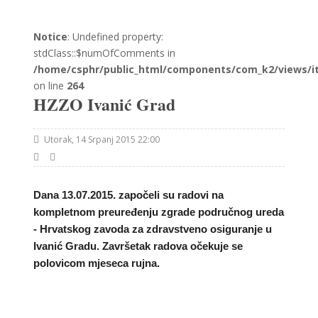
Notice
: Undefined property:
stdClass::$numOfComments in
/home/csphr/public_html/components/com_k2/views/i
on line
264
HZZO Ivanić Grad
Utorak, 14 Srpanj 2015 22:00
Dana 13.07.2015. započeli su radovi na
kompletnom preuređenju zgrade područnog ureda
- Hrvatskog zavoda za zdravstveno osiguranje u
Ivanić Gradu. Završetak radova očekuje se
polovicom mjeseca rujna.