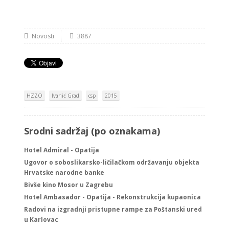
Novosti
3887
HZZO
Ivanić Grad
csp
2015
Srodni sadržaj (po oznakama)
Hotel Admiral - Opatija
Ugovor o soboslikarsko-ličilačkom održavanju objekta
Hrvatske narodne banke
Bivše kino Mosor u Zagrebu
Hotel Ambasador - Opatija - Rekonstrukcija kupaonica
Radovi na izgradnji pristupne rampe za Poštanski ured
u Karlovac