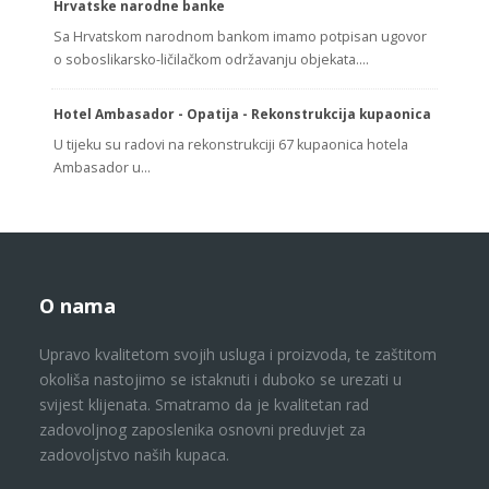
Hrvatske narodne banke
Sa Hrvatskom narodnom bankom imamo potpisan ugovor
o soboslikarsko-ličilačkom održavanju objekata.…
Hotel Ambasador - Opatija - Rekonstrukcija kupaonica
U tijeku su radovi na rekonstrukciji 67 kupaonica hotela
Ambasador u…
O nama
Upravo kvalitetom svojih usluga i proizvoda, te zaštitom
okoliša nastojimo se istaknuti i duboko se urezati u
svijest klijenata. Smatramo da je kvalitetan rad
zadovoljnog zaposlenika osnovni preduvjet za
zadovoljstvo naših kupaca.