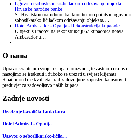
Ugovor o soboslikarsko-ličilačkom održavanju objekta
Hrvatske narodne banke
Sa Hrvatskom narodnom bankom imamo potpisan ugovor o
soboslikarsko-ličilačkom održavanju objekata.…
Hotel Ambasador - Opatija - Rekonstrukcija kupaonica
U tijeku su radovi na rekonstrukciji 67 kupaonica hotela
Ambasador u…
O nama
Upravo kvalitetom svojih usluga i proizvoda, te zaštitom okoliša
nastojimo se istaknuti i duboko se urezati u svijest klijenata.
Smatramo da je kvalitetan rad zadovoljnog zaposlenika osnovni
preduvjet za zadovoljstvo naših kupaca.
Zadnje novosti
Uređenje kazališta Luda kuća
Hotel Admiral - Opatija
Ugovor o soboslikarsko-ličila…