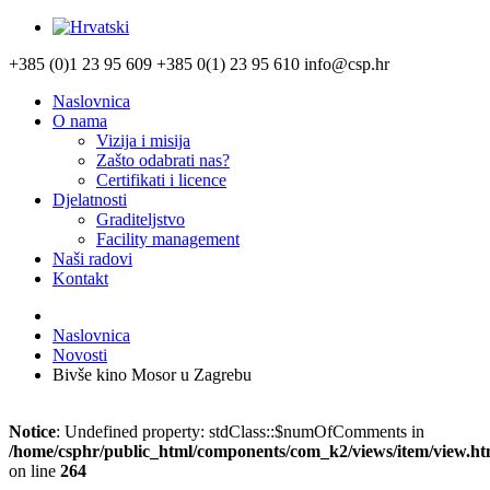
+385 (0)1 23 95 609
+385 0(1) 23 95 610
info@csp.hr
Naslovnica
O nama
Vizija i misija
Zašto odabrati nas?
Certifikati i licence
Djelatnosti
Graditeljstvo
Facility management
Naši radovi
Kontakt
Naslovnica
Novosti
Bivše kino Mosor u Zagrebu
Notice
: Undefined property: stdClass::$numOfComments in
/home/csphr/public_html/components/com_k2/views/item/view.ht
on line
264