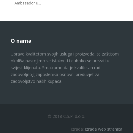
Ambasador u…
O nama
Upravo kvalitetom svojih usluga i proizvoda, te zaštitom
okoliša nastojimo se istaknuti i duboko se urezati u
svijest klijenata. Smatramo da je kvalitetan rad
zadovoljnog zaposlenika osnovni preduvjet za
zadovoljstvo naših kupaca.
© 2018 C.S.P. d.o.o.
Izrada:
Izrada web stranica