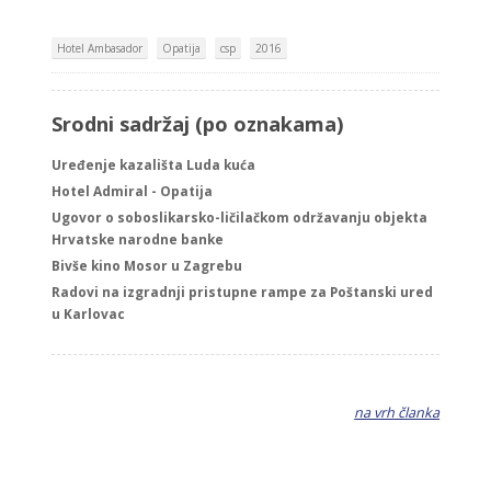
Hotel Ambasador
Opatija
csp
2016
Srodni sadržaj (po oznakama)
Uređenje kazališta Luda kuća
Hotel Admiral - Opatija
Ugovor o soboslikarsko-ličilačkom održavanju objekta
Hrvatske narodne banke
Bivše kino Mosor u Zagrebu
Radovi na izgradnji pristupne rampe za Poštanski ured
u Karlovac
na vrh članka