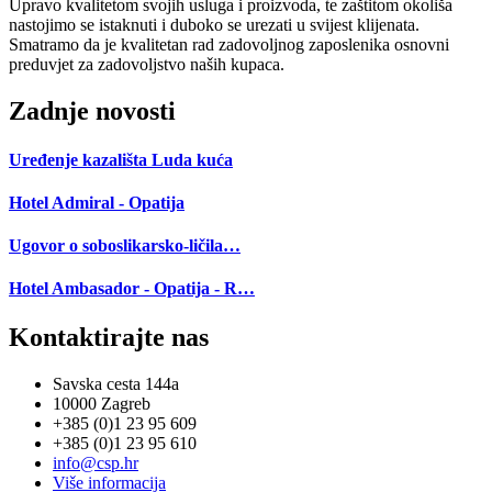
Upravo kvalitetom svojih usluga i proizvoda, te zaštitom okoliša
nastojimo se istaknuti i duboko se urezati u svijest klijenata.
Smatramo da je kvalitetan rad zadovoljnog zaposlenika osnovni
preduvjet za zadovoljstvo naših kupaca.
Zadnje novosti
Uređenje kazališta Luda kuća
Hotel Admiral - Opatija
Ugovor o soboslikarsko-ličila…
Hotel Ambasador - Opatija - R…
Kontaktirajte nas
Savska cesta 144a
10000 Zagreb
+385 (0)1 23 95 609
+385 (0)1 23 95 610
info@csp.hr
Više informacija