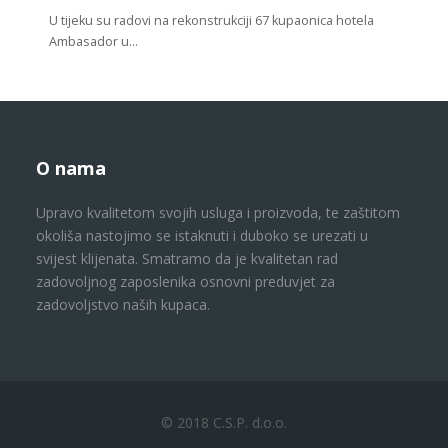
U tijeku su radovi na rekonstrukciji 67 kupaonica hotela
Ambasador u…
O nama
Upravo kvalitetom svojih usluga i proizvoda, te zaštitom
okoliša nastojimo se istaknuti i duboko se urezati u
svijest klijenata. Smatramo da je kvalitetan rad
zadovoljnog zaposlenika osnovni preduvjet za
zadovoljstvo naših kupaca.
© 2018 C.S.P. d.o.o.