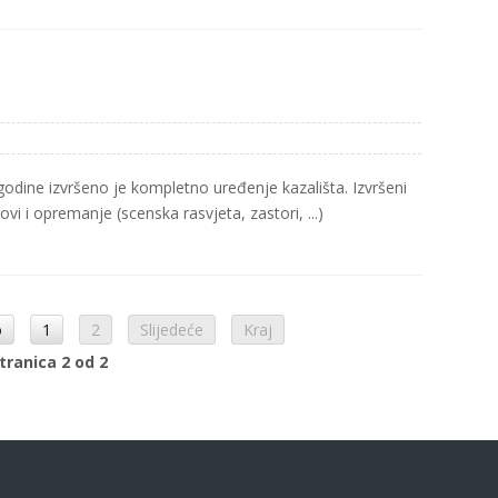
odine izvršeno je kompletno uređenje kazališta. Izvršeni
vi i opremanje (scenska rasvjeta, zastori, ...)
o
1
2
Slijedeće
Kraj
tranica 2 od 2