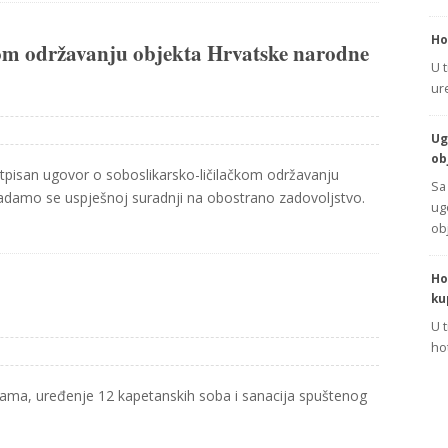
Ho
kom održavanju objekta Hrvatske narodne
U 
ur
Ug
ob
san ugovor o soboslikarsko-ličilačkom održavanju
Sa
nadamo se uspješnoj suradnji na obostrano zadovoljstvo.
ug
ob
Ho
ku
U 
ho
asama, uređenje 12 kapetanskih soba i sanacija spuštenog