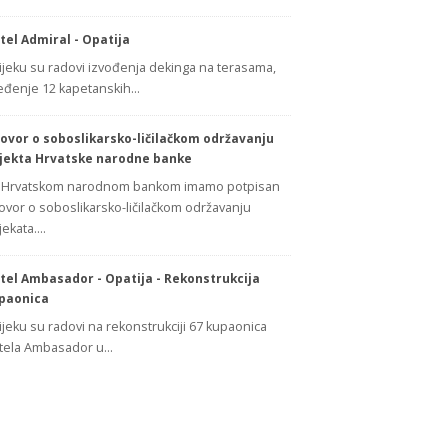
tel Admiral - Opatija
tijeku su radovi izvođenja dekinga na terasama,
eđenje 12 kapetanskih…
ovor o soboslikarsko-ličilačkom održavanju
jekta Hrvatske narodne banke
 Hrvatskom narodnom bankom imamo potpisan
ovor o soboslikarsko-ličilačkom održavanju
jekata.…
tel Ambasador - Opatija - Rekonstrukcija
paonica
tijeku su radovi na rekonstrukciji 67 kupaonica
tela Ambasador u…