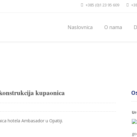
+385 (0)1 23 95 609
+38
Naslovnica
O nama
D
Naslovnica
konstrukcija kupaonica
Os
Ur
onica hotela Ambasador u Opatiji.
go