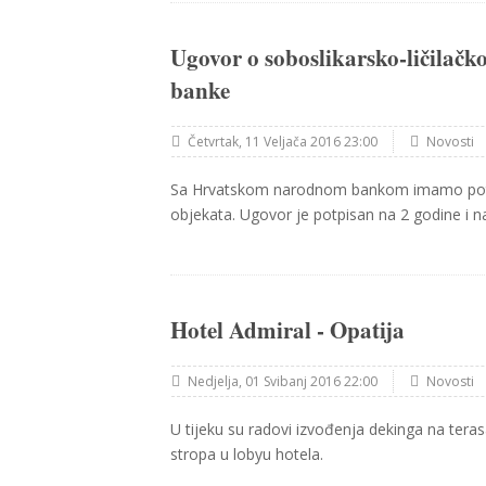
Ugovor o soboslikarsko-ličilač
banke
Četvrtak, 11 Veljača 2016 23:00
Novosti
Sa Hrvatskom narodnom bankom imamo potpi
objekata. Ugovor je potpisan na 2 godine i 
Hotel Admiral - Opatija
Nedjelja, 01 Svibanj 2016 22:00
Novosti
U tijeku su radovi izvođenja dekinga na ter
stropa u lobyu hotela.