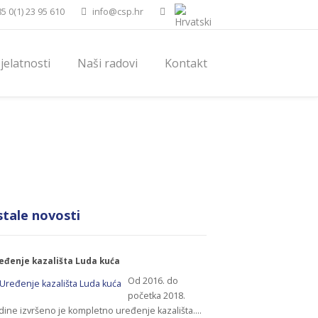
5 0(1) 23 95 610
info@csp.hr
jelatnosti
Naši radovi
Kontakt
Novosti
Prikazujem sadržaj po oznakama: 2016
tale novosti
eđenje kazališta Luda kuća
Od 2016. do
početka 2018.
dine izvršeno je kompletno uređenje kazališta.…